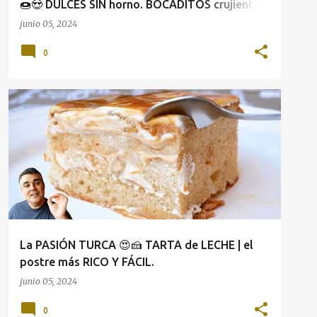
🍩😍 DULCES SIN horno. BOCADITOS crujientes
🚀🍰
junio 05, 2024
0
La PASIÓN TURCA 😍🍰 TARTA de LECHE | el
postre más RICO Y FÁCIL.
junio 05, 2024
0