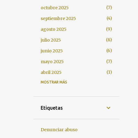
7
octubre 2025
4
septiembre 2025
9
agosto 2025
8
julio 2025
6
junio 2025
7
mayo 2025
1
abril 2025
MOSTRAR MÁS
3
enero 2025
2
diciembre 2024
3
noviembre 2024
Etiquetas
11
octubre 2024
1
agosto 2024
Denunciar abuso
7
julio 2024