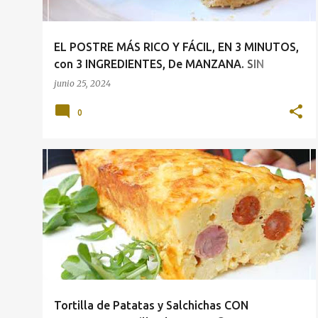
d
a
EL POSTRE MÁS RICO Y FÁCIL, EN 3 MINUTOS,
s
con 3 INGREDIENTES, De MANZANA. SIN
HARINA y SIN HORNO💖
junio 25, 2024
0
Tortilla de Patatas y Salchichas CON