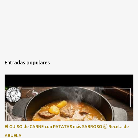
Entradas populares
El GUISO de CARNE con PATATAS más SABROSO 🤯 Receta de
ABUELA