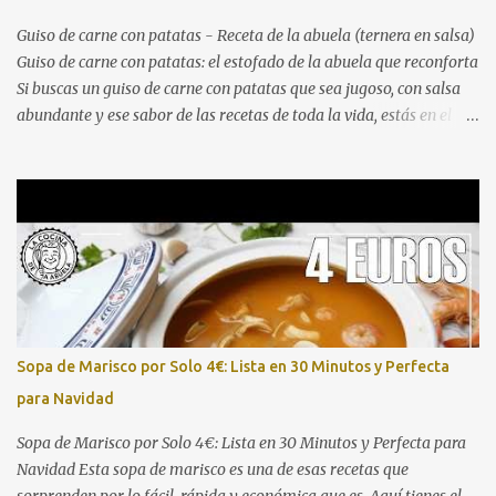
Guiso de carne con patatas - Receta de la abuela (ternera en salsa)
Guiso de carne con patatas: el estofado de la abuela que reconforta
Si buscas un guiso de carne con patatas que sea jugoso, con salsa
abundante y ese sabor de las recetas de toda la vida, estás en el
lugar correcto. Aquí tienes el vídeo paso a paso para que no te
pierdas ningún detalle: Este guiso de ternera con patatas es
perfecto para comidas familiares, domingos de hambre o para
preparar con antelación y disfrutar después. La combinación de
una carne bien dorada, un sofrito pausado y una cocción lenta en
salsa da como resultado un plato que pide cuchara y repetir.
Ingredientes (4-6 raciones) 800 g - 1 kg de carne de ternera para
guiso (morcillo, aguja o osobuco troceado) 4-5 patatas medianas,
peladas y cortadas en trozos 1 cebolla grande, picada 2
Sopa de Marisco por Solo 4€: Lista en 30 Minutos y Perfecta
zanahorias, en rodajas 2 dientes de ajo, p...
para Navidad
Sopa de Marisco por Solo 4€: Lista en 30 Minutos y Perfecta para
Navidad Esta sopa de marisco es una de esas recetas que
sorprenden por lo fácil, rápida y económica que es. Aquí tienes el