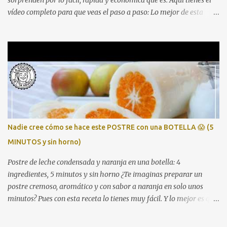
vídeo completo para que veas el paso a paso: Lo mejor de esta
receta es que se prepara con una bolsa de marisco congelado del
Mercadona (unos 4 €), aprovechamos pan duro como truco para
espesar, y en apenas media hora tienes una sopa digna de
cualquier mesa navideña. Perfecta para quienes buscan platos
económicos pero con sabor intenso y resultado de restaurante.
Ingredientes 1 bolsa de preparado de marisco congelado 1 cebolla 1
pimiento verde 2 tomates 1 litro de caldo de pescado o agua 1 trozo
de pan duro Aceite de oliva Sal, pimienta y laurel (Opcional) un
chorrito de brandy o vino blanco Cómo hacer la sopa de marisco 1.
Nadie cree cómo se hace este POSTRE con una BOTELLA 😱 (5
Sofríe las verduras Pica bien la cebolla, el pimiento y los tomates.
MINUTOS y sin horno)
Sofríelos a fuego medio hasta que queden bien blanditos y con...
Postre de leche condensada y naranja en una botella: 4
ingredientes, 5 minutos y sin horno ¿Te imaginas preparar un
postre cremoso, aromático y con sabor a naranja en solo unos
minutos? Pues con esta receta lo tienes muy fácil. Y lo mejor es que
solo necesitas una botella vacía y 4 ingredientes. Te lo enseño paso
a paso en este vídeo 👇 Ingredientes (para 4 personas) 1 bote