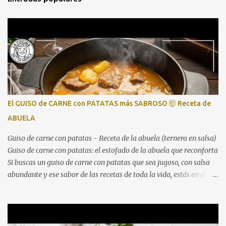
El GUISO de CARNE con PATATAS más SABROSO 🤯 Receta de
ABUELA
Guiso de carne con patatas - Receta de la abuela (ternera en salsa)
Guiso de carne con patatas: el estofado de la abuela que reconforta
Si buscas un guiso de carne con patatas que sea jugoso, con salsa
abundante y ese sabor de las recetas de toda la vida, estás en el
lugar correcto. Aquí tienes el vídeo paso a paso para que no te
pierdas ningún detalle: Este guiso de ternera con patatas es
perfecto para comidas familiares, domingos de hambre o para
preparar con antelación y disfrutar después. La combinación de