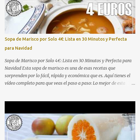
una carne bien dorada, un sofrito pausado y una cocción lenta en
salsa da como resultado un plato que pide cuchara y repetir.
Ingredientes (4-6 raciones) 800 g - 1 kg de carne de ternera para
guiso (morcillo, aguja o osobuco troceado) 4-5 patatas medianas,
peladas y cortadas en trozos 1 cebolla grande, picada 2
Sopa de Marisco por Solo 4€: Lista en 30 Minutos y Perfecta
zanahorias, en rodajas 2 dientes de ajo, p...
para Navidad
Sopa de Marisco por Solo 4€: Lista en 30 Minutos y Perfecta para
Navidad Esta sopa de marisco es una de esas recetas que
sorprenden por lo fácil, rápida y económica que es. Aquí tienes el
vídeo completo para que veas el paso a paso: Lo mejor de esta
receta es que se prepara con una bolsa de marisco congelado del
Mercadona (unos 4 €), aprovechamos pan duro como truco para
espesar, y en apenas media hora tienes una sopa digna de
cualquier mesa navideña. Perfecta para quienes buscan platos
económicos pero con sabor intenso y resultado de restaurante.
Ingredientes 1 bolsa de preparado de marisco congelado 1 cebolla 1
pimiento verde 2 tomates 1 litro de caldo de pescado o agua 1 trozo