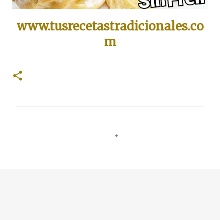
www.tusrecetastradicionales.co
m
C
o
m
e
n
t
a
r