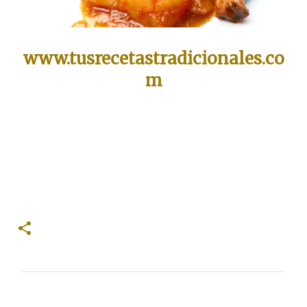
www.tusrecetastradicionales.co
m
C