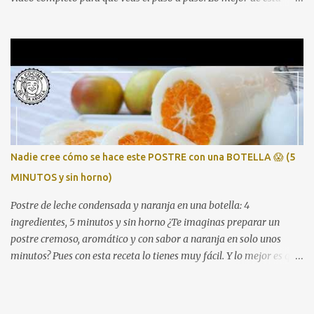
receta es que se prepara con una bolsa de marisco congelado del
Mercadona (unos 4 €), aprovechamos pan duro como truco para
espesar, y en apenas media hora tienes una sopa digna de
cualquier mesa navideña. Perfecta para quienes buscan platos
económicos pero con sabor intenso y resultado de restaurante.
Ingredientes 1 bolsa de preparado de marisco congelado 1 cebolla 1
pimiento verde 2 tomates 1 litro de caldo de pescado o agua 1 trozo
de pan duro Aceite de oliva Sal, pimienta y laurel (Opcional) un
chorrito de brandy o vino blanco Cómo hacer la sopa de marisco 1.
Nadie cree cómo se hace este POSTRE con una BOTELLA 😱 (5
Sofríe las verduras Pica bien la cebolla, el pimiento y los tomates.
MINUTOS y sin horno)
Sofríelos a fuego medio hasta que queden bien blanditos y con...
Postre de leche condensada y naranja en una botella: 4
ingredientes, 5 minutos y sin horno ¿Te imaginas preparar un
postre cremoso, aromático y con sabor a naranja en solo unos
minutos? Pues con esta receta lo tienes muy fácil. Y lo mejor es que
solo necesitas una botella vacía y 4 ingredientes. Te lo enseño paso
a paso en este vídeo 👇 Ingredientes (para 4 personas) 1 bote
pequeño de leche condensada (unos 370 g) 200 ml de zumo