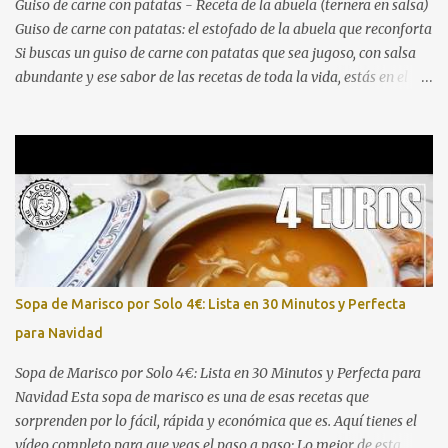
Guiso de carne con patatas - Receta de la abuela (ternera en salsa)
Guiso de carne con patatas: el estofado de la abuela que reconforta
Si buscas un guiso de carne con patatas que sea jugoso, con salsa
abundante y ese sabor de las recetas de toda la vida, estás en el
lugar correcto. Aquí tienes el vídeo paso a paso para que no te
pierdas ningún detalle: Este guiso de ternera con patatas es
perfecto para comidas familiares, domingos de hambre o para
preparar con antelación y disfrutar después. La combinación de
una carne bien dorada, un sofrito pausado y una cocción lenta en
salsa da como resultado un plato que pide cuchara y repetir.
Ingredientes (4-6 raciones) 800 g - 1 kg de carne de ternera para
guiso (morcillo, aguja o osobuco troceado) 4-5 patatas medianas,
peladas y cortadas en trozos 1 cebolla grande, picada 2
Sopa de Marisco por Solo 4€: Lista en 30 Minutos y Perfecta
zanahorias, en rodajas 2 dientes de ajo, p...
para Navidad
Sopa de Marisco por Solo 4€: Lista en 30 Minutos y Perfecta para
Navidad Esta sopa de marisco es una de esas recetas que
sorprenden por lo fácil, rápida y económica que es. Aquí tienes el
vídeo completo para que veas el paso a paso: Lo mejor de esta