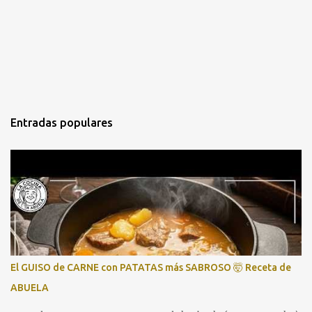
Entradas populares
El GUISO de CARNE con PATATAS más SABROSO 🤯 Receta de
ABUELA