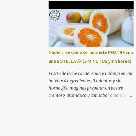
receta es que se prepara con una bolsa de
marisco congelado del Mercadona (unos 4
€), aprovechamos pan duro como truco para
espesar, y en apenas media hora tienes una
sopa digna de cualquier mesa navideña.
Perfecta para quienes buscan platos
económicos pero con sabor intenso y
Nadie cree cómo se hace este POSTRE con
resultado de restaurante. Ingredientes 1
una BOTELLA 😱 (5 MINUTOS y sin horno)
bolsa de preparado de marisco congelado 1
cebolla 1 pimiento verde 2 tomates 1 litro de
Postre de leche condensada y naranja en una
caldo de pescado o agua 1 trozo de pan duro
botella: 4 ingredientes, 5 minutos y sin
Aceite de oliva Sal, pimienta y laurel
horno ¿Te imaginas preparar un postre
(Opcional) un chorrito de brandy o vino
cremoso, aromático y con sabor a naranja
blanco Cómo hacer la sopa de marisco 1.
en solo unos minutos? Pues con esta receta lo
Sofríe las verduras Pica bien la cebolla, el
tienes muy fácil. Y lo mejor es que solo
pimiento y los tomates. Sofríelos a fuego
necesitas una botella vacía y 4 ingredientes.
medio hasta que queden bien blanditos y
Te lo enseño paso a paso en este vídeo 👇
con...
Ingredientes (para 4 personas) 1 bote