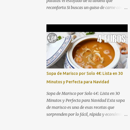
patatas: el estofado de la abuela que
reconforta Si buscas un guiso de carne con
patatas que sea jugoso, con salsa abundante
y ese sabor de las recetas de toda la vida,
estás en el lugar correcto. Aquí tienes el
vídeo paso a paso para que no te pierdas
ningún detalle: Este guiso de ternera con
patatas es perfecto para comidas familiares,
domingos de hambre o para preparar con
antelación y disfrutar después. La
combinación de una carne bien dorada, un
Sopa de Marisco por Solo 4€: Lista en 30
sofrito pausado y una cocción lenta en salsa
Minutos y Perfecta para Navidad
da como resultado un plato que pide
cuchara y repetir. Ingredientes (4-6 raciones)
Sopa de Marisco por Solo 4€: Lista en 30
800 g - 1 kg de carne de ternera para guiso
Minutos y Perfecta para Navidad Esta sopa
(morcillo, aguja o osobuco troceado) 4-5
de marisco es una de esas recetas que
patatas medianas, peladas y cortadas en
sorprenden por lo fácil, rápida y económica
trozos 1 cebolla grande, picada 2
que es. Aquí tienes el vídeo completo para
zanahorias, en rodajas 2 dientes de ajo, p...
que veas el paso a paso: Lo mejor de esta