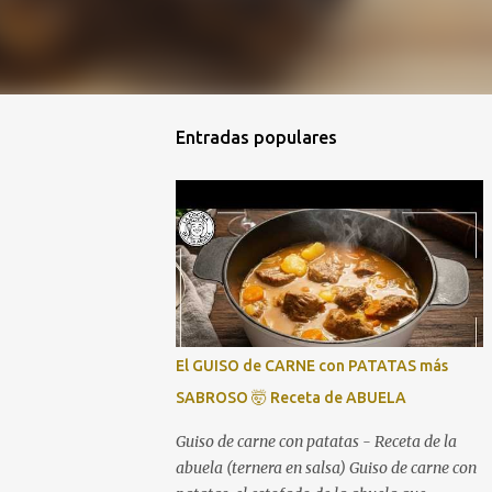
Entradas populares
El GUISO de CARNE con PATATAS más
SABROSO 🤯 Receta de ABUELA
Guiso de carne con patatas - Receta de la
abuela (ternera en salsa) Guiso de carne con