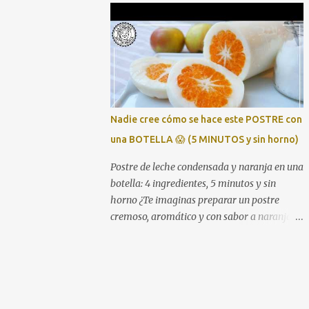
receta es que se prepara con una bolsa de
marisco congelado del Mercadona (unos 4
€), aprovechamos pan duro como truco para
espesar, y en apenas media hora tienes una
sopa digna de cualquier mesa navideña.
Perfecta para quienes buscan platos
económicos pero con sabor intenso y
Nadie cree cómo se hace este POSTRE con
resultado de restaurante. Ingredientes 1
una BOTELLA 😱 (5 MINUTOS y sin horno)
bolsa de preparado de marisco congelado 1
cebolla 1 pimiento verde 2 tomates 1 litro de
Postre de leche condensada y naranja en una
caldo de pescado o agua 1 trozo de pan duro
botella: 4 ingredientes, 5 minutos y sin
Aceite de oliva Sal, pimienta y laurel
horno ¿Te imaginas preparar un postre
(Opcional) un chorrito de brandy o vino
cremoso, aromático y con sabor a naranja
blanco Cómo hacer la sopa de marisco 1.
en solo unos minutos? Pues con esta receta lo
Sofríe las verduras Pica bien la cebolla, el
tienes muy fácil. Y lo mejor es que solo
pimiento y los tomates. Sofríelos a fuego
necesitas una botella vacía y 4 ingredientes.
medio hasta que queden bien blanditos y
Te lo enseño paso a paso en este vídeo 👇
con...
Ingredientes (para 4 personas) 1 bote