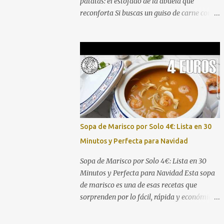
patatas: el estofado de la abuela que
reconforta Si buscas un guiso de carne con
patatas que sea jugoso, con salsa abundante
y ese sabor de las recetas de toda la vida,
estás en el lugar correcto. Aquí tienes el
vídeo paso a paso para que no te pierdas
ningún detalle: Este guiso de ternera con
patatas es perfecto para comidas familiares,
domingos de hambre o para preparar con
antelación y disfrutar después. La
combinación de una carne bien dorada, un
Sopa de Marisco por Solo 4€: Lista en 30
sofrito pausado y una cocción lenta en salsa
Minutos y Perfecta para Navidad
da como resultado un plato que pide
cuchara y repetir. Ingredientes (4-6 raciones)
Sopa de Marisco por Solo 4€: Lista en 30
800 g - 1 kg de carne de ternera para guiso
Minutos y Perfecta para Navidad Esta sopa
(morcillo, aguja o osobuco troceado) 4-5
de marisco es una de esas recetas que
patatas medianas, peladas y cortadas en
sorprenden por lo fácil, rápida y económica
trozos 1 cebolla grande, picada 2
que es. Aquí tienes el vídeo completo para
zanahorias, en rodajas 2 dientes de ajo, p...
que veas el paso a paso: Lo mejor de esta