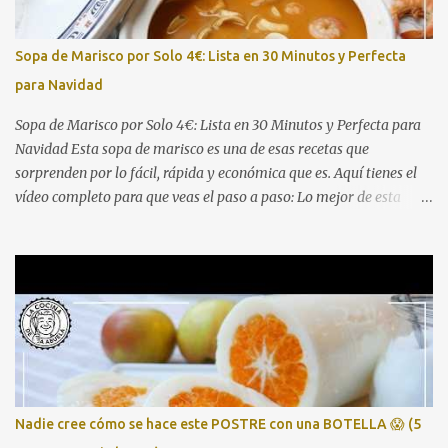
guiso (morcillo, aguja o osobuco troceado) 4-5 patatas medianas,
peladas y cortadas en trozos 1 cebolla grande, picada 2
Sopa de Marisco por Solo 4€: Lista en 30 Minutos y Perfecta
zanahorias, en rodajas 2 dientes de ajo, p...
para Navidad
Sopa de Marisco por Solo 4€: Lista en 30 Minutos y Perfecta para
Navidad Esta sopa de marisco es una de esas recetas que
sorprenden por lo fácil, rápida y económica que es. Aquí tienes el
vídeo completo para que veas el paso a paso: Lo mejor de esta
receta es que se prepara con una bolsa de marisco congelado del
Mercadona (unos 4 €), aprovechamos pan duro como truco para
espesar, y en apenas media hora tienes una sopa digna de
cualquier mesa navideña. Perfecta para quienes buscan platos
económicos pero con sabor intenso y resultado de restaurante.
Ingredientes 1 bolsa de preparado de marisco congelado 1 cebolla 1
pimiento verde 2 tomates 1 litro de caldo de pescado o agua 1 trozo
de pan duro Aceite de oliva Sal, pimienta y laurel (Opcional) un
chorrito de brandy o vino blanco Cómo hacer la sopa de marisco 1.
Nadie cree cómo se hace este POSTRE con una BOTELLA 😱 (5
Sofríe las verduras Pica bien la cebolla, el pimiento y los tomates.