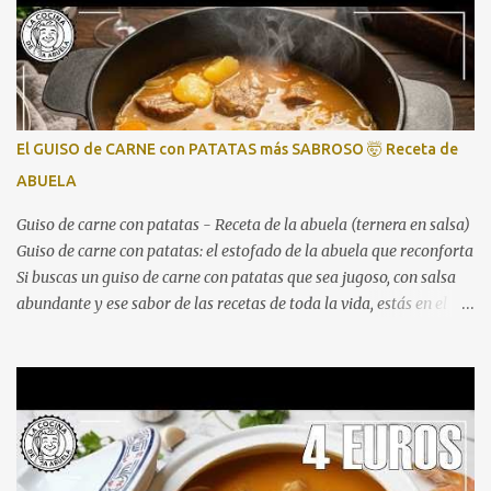
El GUISO de CARNE con PATATAS más SABROSO 🤯 Receta de
ABUELA
Guiso de carne con patatas - Receta de la abuela (ternera en salsa)
Guiso de carne con patatas: el estofado de la abuela que reconforta
Si buscas un guiso de carne con patatas que sea jugoso, con salsa
abundante y ese sabor de las recetas de toda la vida, estás en el
lugar correcto. Aquí tienes el vídeo paso a paso para que no te
pierdas ningún detalle: Este guiso de ternera con patatas es
perfecto para comidas familiares, domingos de hambre o para
preparar con antelación y disfrutar después. La combinación de
una carne bien dorada, un sofrito pausado y una cocción lenta en
salsa da como resultado un plato que pide cuchara y repetir.
Ingredientes (4-6 raciones) 800 g - 1 kg de carne de ternera para