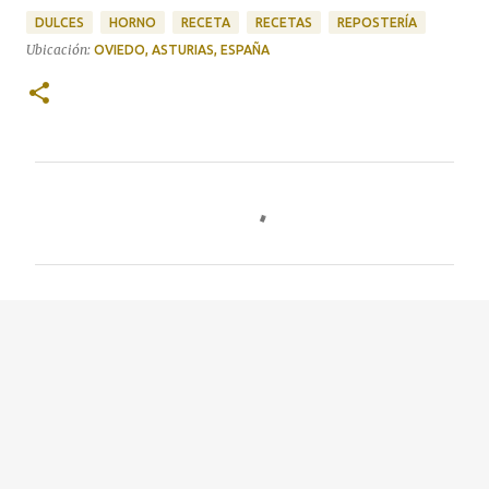
DULCES
HORNO
RECETA
RECETAS
REPOSTERÍA
Ubicación:
OVIEDO, ASTURIAS, ESPAÑA
C
o
m
e
n
t
a
r
i
o