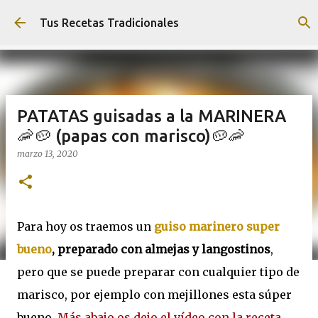
Ir al contenido principal
Tus Recetas Tradicionales
PATATAS guisadas a la MARINERA
🦐🥔 (papas con marisco)🥔🦐
marzo 13, 2020
Para hoy os traemos un
guiso marinero super
bueno
, preparado con almejas y langostinos
,
pero que se puede preparar con cualquier tipo de
marisco, por ejemplo con mejillones esta súper
bueno.
Más abajo os dejo el vídeo con la receta