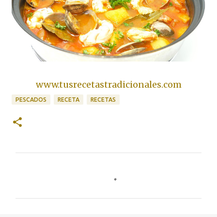
www.tusrecetastradicionales.com
PESCADOS
RECETA
RECETAS
C
o
m
e