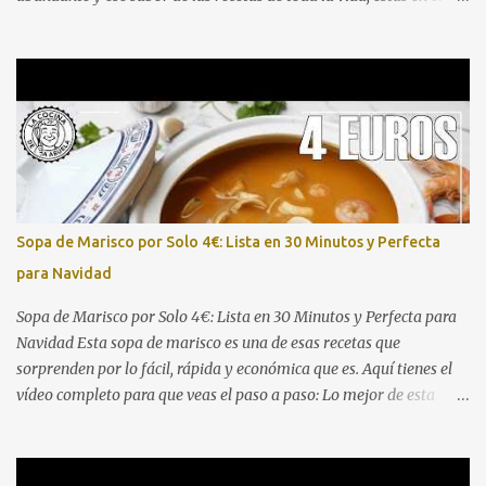
lugar correcto. Aquí tienes el vídeo paso a paso para que no te
pierdas ningún detalle: Este guiso de ternera con patatas es
perfecto para comidas familiares, domingos de hambre o para
preparar con antelación y disfrutar después. La combinación de
una carne bien dorada, un sofrito pausado y una cocción lenta en
salsa da como resultado un plato que pide cuchara y repetir.
Ingredientes (4-6 raciones) 800 g - 1 kg de carne de ternera para
guiso (morcillo, aguja o osobuco troceado) 4-5 patatas medianas,
peladas y cortadas en trozos 1 cebolla grande, picada 2
Sopa de Marisco por Solo 4€: Lista en 30 Minutos y Perfecta
zanahorias, en rodajas 2 dientes de ajo, p...
para Navidad
Sopa de Marisco por Solo 4€: Lista en 30 Minutos y Perfecta para
Navidad Esta sopa de marisco es una de esas recetas que
sorprenden por lo fácil, rápida y económica que es. Aquí tienes el
vídeo completo para que veas el paso a paso: Lo mejor de esta
receta es que se prepara con una bolsa de marisco congelado del
Mercadona (unos 4 €), aprovechamos pan duro como truco para
espesar, y en apenas media hora tienes una sopa digna de