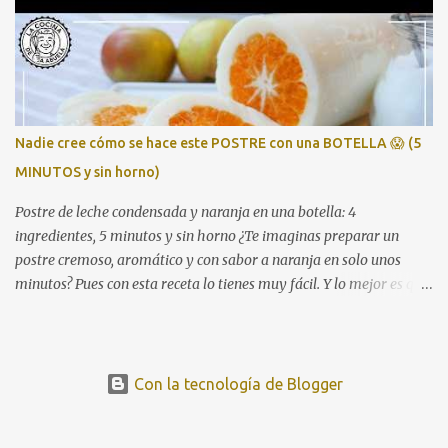
cualquier mesa navideña. Perfecta para quienes buscan platos
económicos pero con sabor intenso y resultado de restaurante.
Ingredientes 1 bolsa de preparado de marisco congelado 1 cebolla 1
pimiento verde 2 tomates 1 litro de caldo de pescado o agua 1 trozo
de pan duro Aceite de oliva Sal, pimienta y laurel (Opcional) un
chorrito de brandy o vino blanco Cómo hacer la sopa de marisco 1.
Nadie cree cómo se hace este POSTRE con una BOTELLA 😱 (5
Sofríe las verduras Pica bien la cebolla, el pimiento y los tomates.
MINUTOS y sin horno)
Sofríelos a fuego medio hasta que queden bien blanditos y con...
Postre de leche condensada y naranja en una botella: 4
ingredientes, 5 minutos y sin horno ¿Te imaginas preparar un
postre cremoso, aromático y con sabor a naranja en solo unos
minutos? Pues con esta receta lo tienes muy fácil. Y lo mejor es que
solo necesitas una botella vacía y 4 ingredientes. Te lo enseño paso
a paso en este vídeo 👇 Ingredientes (para 4 personas) 1 bote
pequeño de leche condensada (unos 370 g) 200 ml de zumo
natural de naranja 200 ml de nata para montar (crema de leche) 1
Con la tecnología de Blogger
sobre de gelatina neutra (o 6 hojas) Preparación paso a paso
Disuelve la gelatina en un poco de agua caliente según las