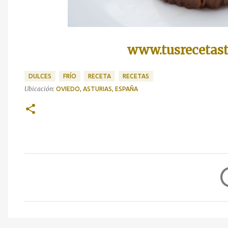
www.tusrecetast
DULCES
FRÍO
RECETA
RECETAS
Ubicación:
OVIEDO, ASTURIAS, ESPAÑA
C
o
m
e
n