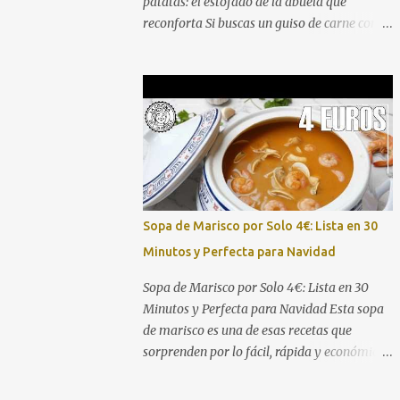
patatas: el estofado de la abuela que
reconforta Si buscas un guiso de carne con
patatas que sea jugoso, con salsa abundante
y ese sabor de las recetas de toda la vida,
estás en el lugar correcto. Aquí tienes el
vídeo paso a paso para que no te pierdas
ningún detalle: Este guiso de ternera con
patatas es perfecto para comidas familiares,
domingos de hambre o para preparar con
antelación y disfrutar después. La
combinación de una carne bien dorada, un
Sopa de Marisco por Solo 4€: Lista en 30
sofrito pausado y una cocción lenta en salsa
Minutos y Perfecta para Navidad
da como resultado un plato que pide
cuchara y repetir. Ingredientes (4-6 raciones)
Sopa de Marisco por Solo 4€: Lista en 30
800 g - 1 kg de carne de ternera para guiso
Minutos y Perfecta para Navidad Esta sopa
(morcillo, aguja o osobuco troceado) 4-5
de marisco es una de esas recetas que
patatas medianas, peladas y cortadas en
sorprenden por lo fácil, rápida y económica
trozos 1 cebolla grande, picada 2
que es. Aquí tienes el vídeo completo para
zanahorias, en rodajas 2 dientes de ajo, p...
que veas el paso a paso: Lo mejor de esta