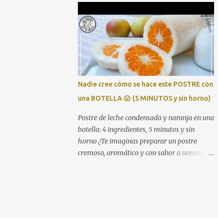
receta es que se prepara con una bolsa de
marisco congelado del Mercadona (unos 4
€), aprovechamos pan duro como truco para
espesar, y en apenas media hora tienes una
sopa digna de cualquier mesa navideña.
Perfecta para quienes buscan platos
económicos pero con sabor intenso y
Nadie cree cómo se hace este POSTRE con
resultado de restaurante. Ingredientes 1
una BOTELLA 😱 (5 MINUTOS y sin horno)
bolsa de preparado de marisco congelado 1
cebolla 1 pimiento verde 2 tomates 1 litro de
Postre de leche condensada y naranja en una
caldo de pescado o agua 1 trozo de pan duro
botella: 4 ingredientes, 5 minutos y sin
Aceite de oliva Sal, pimienta y laurel
horno ¿Te imaginas preparar un postre
(Opcional) un chorrito de brandy o vino
cremoso, aromático y con sabor a naranja
blanco Cómo hacer la sopa de marisco 1.
en solo unos minutos? Pues con esta receta lo
Sofríe las verduras Pica bien la cebolla, el
tienes muy fácil. Y lo mejor es que solo
pimiento y los tomates. Sofríelos a fuego
necesitas una botella vacía y 4 ingredientes.
medio hasta que queden bien blanditos y
Te lo enseño paso a paso en este vídeo 👇
con...
Ingredientes (para 4 personas) 1 bote