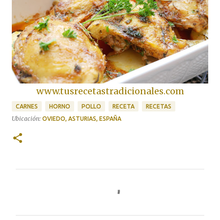
www.tusrecetastradicionales.com
CARNES
HORNO
POLLO
RECETA
RECETAS
Ubicación:
OVIEDO, ASTURIAS, ESPAÑA
C
o
m