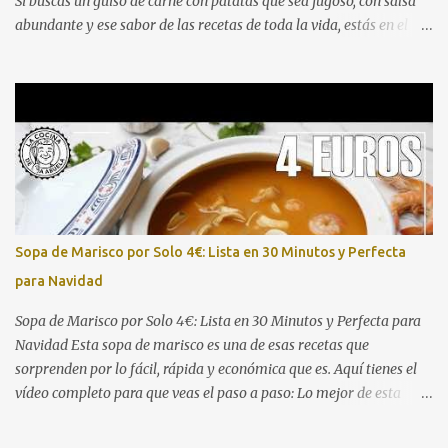
Si buscas un guiso de carne con patatas que sea jugoso, con salsa
abundante y ese sabor de las recetas de toda la vida, estás en el
lugar correcto. Aquí tienes el vídeo paso a paso para que no te
pierdas ningún detalle: Este guiso de ternera con patatas es
perfecto para comidas familiares, domingos de hambre o para
preparar con antelación y disfrutar después. La combinación de
una carne bien dorada, un sofrito pausado y una cocción lenta en
salsa da como resultado un plato que pide cuchara y repetir.
Ingredientes (4-6 raciones) 800 g - 1 kg de carne de ternera para
guiso (morcillo, aguja o osobuco troceado) 4-5 patatas medianas,
peladas y cortadas en trozos 1 cebolla grande, picada 2
Sopa de Marisco por Solo 4€: Lista en 30 Minutos y Perfecta
zanahorias, en rodajas 2 dientes de ajo, p...
para Navidad
Sopa de Marisco por Solo 4€: Lista en 30 Minutos y Perfecta para
Navidad Esta sopa de marisco es una de esas recetas que
sorprenden por lo fácil, rápida y económica que es. Aquí tienes el
vídeo completo para que veas el paso a paso: Lo mejor de esta
receta es que se prepara con una bolsa de marisco congelado del
Mercadona (unos 4 €), aprovechamos pan duro como truco para